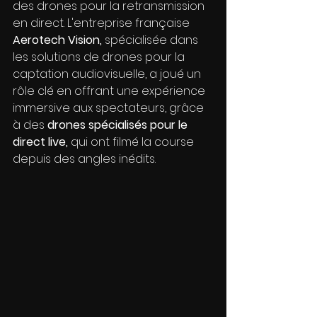
des drones pour la retransmission 
en direct. L'entreprise française 
Aerotech Vision,
 spécialisée dans 
les solutions de drones pour la 
captation audiovisuelle, a joué un 
rôle clé en offrant une expérience 
immersive aux spectateurs, grâce 
à des 
drones spécialisés pour le 
direct live,
 qui ont filmé la course 
depuis des angles inédits.