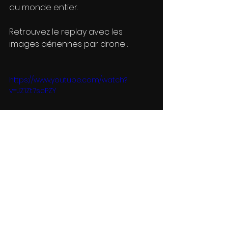
du monde entier.
Retrouvez le replay avec les 
images aériennes par drone : 
https://www.youtube.com/watch?
v=JZ1Zt7scPZY