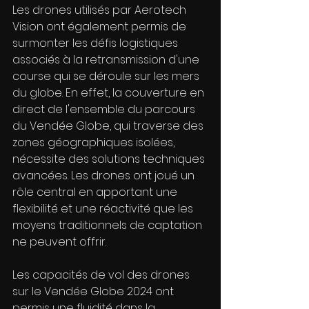
Les drones utilisés par Aerotech 
Vision ont également permis de 
surmonter les défis logistiques 
associés à la retransmission d'une 
course qui se déroule sur les mers 
du globe. En effet, la couverture en 
direct de l'ensemble du parcours 
du Vendée Globe, qui traverse des 
zones géographiques isolées, 
nécessite des solutions techniques 
avancées. Les drones ont joué un 
rôle central en apportant une 
flexibilité et une réactivité que les 
moyens traditionnels de captation 
ne peuvent offrir.
Les capacités de vol des drones 
sur le Vendée Globe 2024 ont 
permis une fluidité dans la 