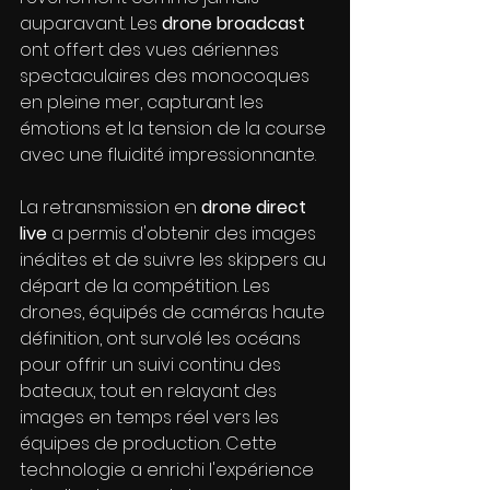
auparavant. Les 
drone broadcast
ont offert des vues aériennes 
spectaculaires des monocoques 
en pleine mer, capturant les 
émotions et la tension de la course 
avec une fluidité impressionnante.
La retransmission en 
drone direct 
live
 a permis d'obtenir des images 
inédites et de suivre les skippers au 
départ de la compétition. Les 
drones, équipés de caméras haute 
définition, ont survolé les océans 
pour offrir un suivi continu des 
bateaux, tout en relayant des 
images en temps réel vers les 
équipes de production. Cette 
technologie a enrichi l'expérience 