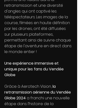
retransmission et une diversité 
d'angles qui ont captivé les 
téléspectateurs. Les images de la 
course, filmées en haute définition 
par les drones, ont été diffusées 
sur plusieurs plateformes, 
permettant ainsi de suivre chaque 
étape de l'aventure en direct dans 
le monde entier !
Une expérience immersive et 
unique pour les fans du Vendée 
Globe
Grâce à Aerotech Vision, 
la 
retransmission aérienne du Vendée 
Globe 2024 
a franchi une nouvelle 
étape dans l’histoire de la 