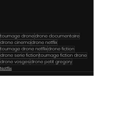
tournage drone
drone documentaire
drone cinema
drone netflix
tournage drone netflix
drone fiction
drone serie fiction
tournage fiction drone
drone vosges
drone petit gregory
Netflix
Voir tout
Posts récents