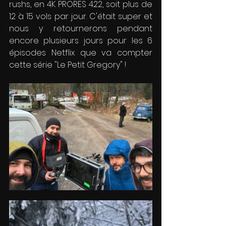
rushs, en 4K PRORES 422, soit plus de 
12 à 15 vols par jour. C'était super et 
nous y retournerons pendant 
encore plusieurs jours pour les 6 
épisodes Netflix que va compter 
cette série "Le Petit Gregory" ! 