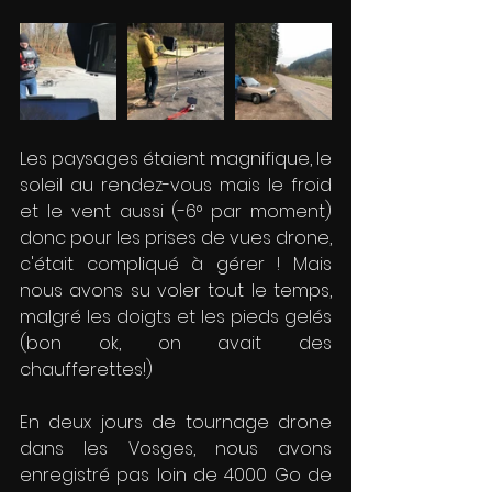
Les paysages étaient magnifique, le 
soleil au rendez-vous mais le froid 
et le vent aussi (-6° par moment) 
donc pour les prises de vues drone, 
c'était compliqué à gérer ! Mais 
nous avons su voler tout le temps,  
malgré les doigts et les pieds gelés 
(bon ok, on avait des 
chaufferettes!)
En deux jours de tournage drone 
dans les Vosges, nous avons 
enregistré pas loin de 4000 Go de 