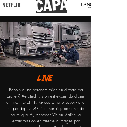
LIVE
Besoin d'une retransmission en directe par
drone ? Aerotech vision est
expert du drone
en live
HD et 4K. Grâce à notre savoir-faire
unique depuis 2014 et nos équipements de
haute qualité, Aerotech Vision réalise la
retransmission en directe d’images par