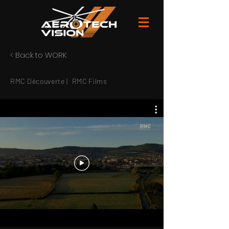
< Back to WORK
RMC Découverte | RMC Films