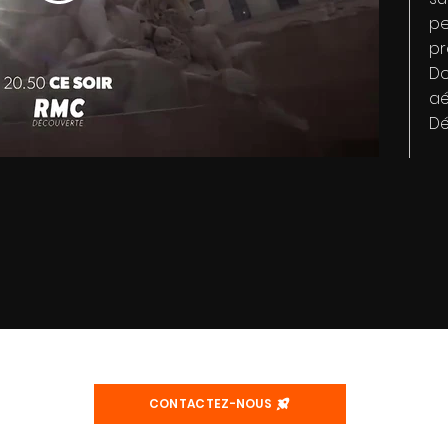
pe
pr
Do
aé
Dé
CONTACTEZ-NOUS