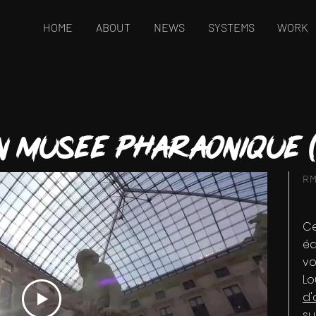
HOME
ABOUT
NEWS
SYSTEMS
WORK
n musee pharaonique 
RM
Ce
éq
vo
Lo
d'
su