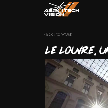
< Back to WORK
LE LOUVRE, u