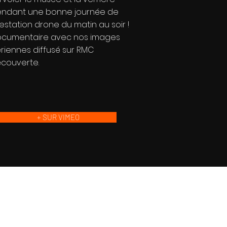
ndant une bonne journée de
estation drone du matin au soir !
cumentaire avec nos images
riennes diffusé sur RMC
couverte.
+ SUR VIMEO