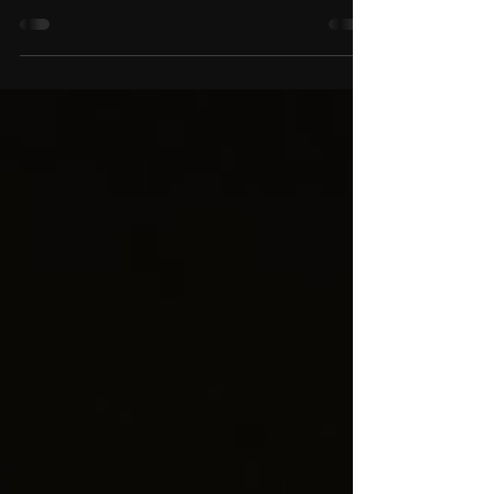
To Pour un documentaire RMC Découvertes,
une production parisienne nous a mandaté
pour effectuer des prises de vues
aériennes drone dans...