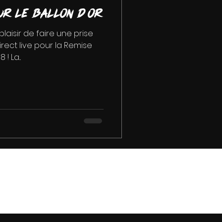
ur le Ballon d Or
aisir de faire une prise
rect live pour la Remise
! La...