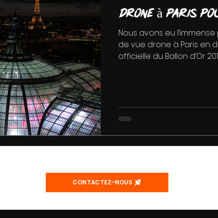
Drone à Paris po
Nous avons eu l’immense pl
de vue drone à Paris en di
officielle du Ballon d’Or 2018 
CONTACTEZ-NOUS