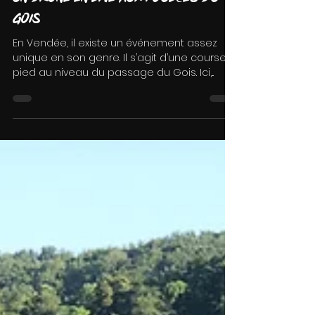
19 juin 2022
Un drone en live aux Foulées du
Gois
En Vendée, il existe un événement assez
unique en son genre. Il s’agit d’une course à
pied au niveau du passage du Gois. Ici,...