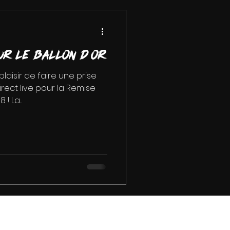
ur le Ballon d Or
aisir de faire une prise
rect live pour la Remise
! La...