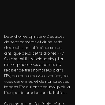
Deux drones dji inspire 2 équipés 
de sept caméras et d’une série 
d’objectifs ont été nécessaires, 
ainsi que deux petits drones FPV. 
Ce dispositif technique singulier 
mis en place nous a permis de 
réaliser de très nombreux plans 
FPV, des prises de vues variées, des 
vues aériennes, et de nombreuses 
images FPV qui ont beaucoup plu à 
l’équipe de production du Hellfest. 
Ces images ont fait l’objet d’une 