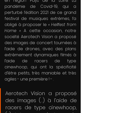
en région Pays de la Loire. La 
pandémie de Covid-19, qui a 
perturbé l’édition 2021 de ce grand 
festival de musiques extrêmes, l’a 
obligé à proposer le 
« Hellfest from 
Home »
. A cette occasion, notre 
société Aerotech Vision a proposé 
des images de concert tournées à 
l’aide de drones, avec des plans 
extrêmement dynamiques filmés à 
l’aide de racers de type 
cinewhoop, qui ont la spécificité 
d’être petits, très maniable et très 
agiles - une première ! - . 
Aerotech Vision a proposé 
des images (...) à l’aide de 
racers de type cinewhoop, 