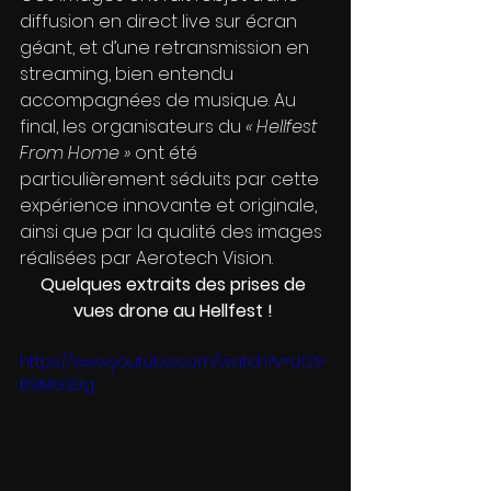
diffusion en direct live sur écran 
géant, et d’une retransmission en 
streaming, bien entendu 
accompagnées de musique. Au 
final, les organisateurs du 
« Hellfest 
From Home » 
ont été 
particulièrement séduits par cette 
expérience innovante et originale, 
ainsi que par la qualité des images 
réalisées par Aerotech Vision. 
Quelques extraits des prises de 
vues drone au Hellfest ! 
https://www.youtube.com/watch?v=UQS-
B9MG30g