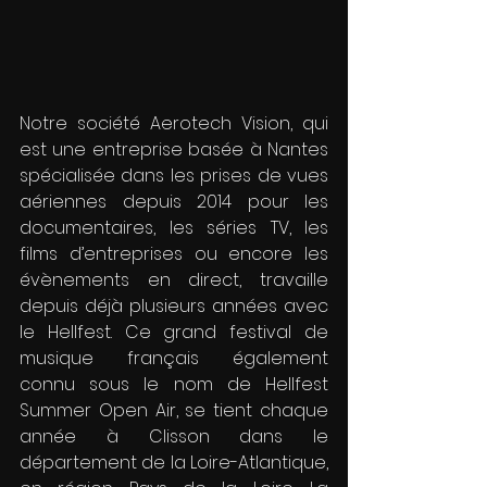
Notre société Aerotech Vision, qui 
est une entreprise basée à Nantes 
spécialisée dans les prises de vues 
aériennes depuis 2014 pour les 
documentaires, les séries TV, les 
films d’entreprises ou encore les 
évènements en direct, travaille 
depuis déjà plusieurs années avec 
le Hellfest. Ce grand festival de 
musique français également 
connu sous le nom de Hellfest 
Summer Open Air, se tient chaque 
année à Clisson dans le 
département de la Loire-Atlantique, 