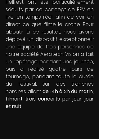
Hellfest ont été particulièrement 
séduits par ce concept de FPV en 
live, en temps réel, afin de voir en 
direct ce que filme le drone. Pour 
aboutir à ce résultat, nous avons 
déployé un dispositif exceptionnel : 
une équipe de trois personnes de 
notre société Aerotech Vision a fait 
un repérage pendant une journée, 
puis a réalisé quatre jours de 
tournage, pendant toute la durée 
du festival, sur des tranches 
horaires allant 
de 14h à 2h du matin, 
filmant trois concerts par jour
, 
jour 
et nuit
. 