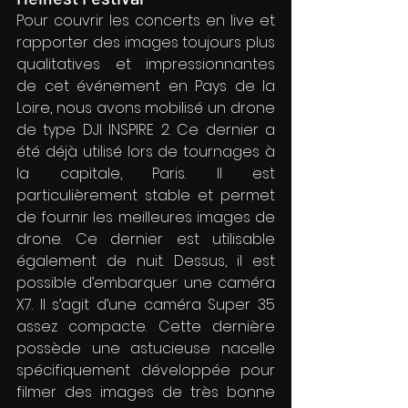
Pour couvrir les concerts en live et 
rapporter des images toujours plus 
qualitatives et impressionnantes 
de cet événement en Pays de la 
Loire, nous avons mobilisé un drone 
de type DJI INSPIRE 2. Ce dernier a 
été déjà utilisé lors de tournages à 
la capitale, Paris. Il est 
particulièrement stable et permet 
de fournir les meilleures images de 
drone. Ce dernier est utilisable 
également de nuit. Dessus, il est 
possible d’embarquer une caméra 
X7. Il s’agit d’une caméra Super 35 
assez compacte. Cette dernière 
possède une astucieuse nacelle 
spécifiquement développée pour 
filmer des images de très bonne 