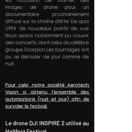
eu l’occasion de tourner des 
images de drone pour un 
documentaire prochainement 
diffusé sur la chaîne d’Arte. De quoi 
offrir de nouveaux points de vue. 
Nous avons notamment pu couvrir 
des concerts, dont celui du célèbre 
groupe Scorpion. Les tournages ont 
pu se dérouler de jour comme de 
nuit. 
Pour cela, notre société Aerotech 
Vision a obtenu l’ensemble des 
autorisations (nuit et jour) afin de 
survoler le festival.
Le drone DJI INSPIRE 2 utilisé au 
Hellfest Festival