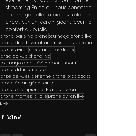
événements sportifs, ou non, en 
streaming. En ce qui nous concerne 
nos images, elles étaient visibles en 
direct sur un écran géant pour le 
confort du public.
drone paris
live drone
tournage drone live
drone direct live
retransmission live drone
drone aviron
streaming live drone
prise de vue drone live
tournage drone évènement sportif
drone diffusion direct
prise de vues aérienne drone broadcast
drone écran géant direct
drone championnat France aviron
drone mantes la jolie
Drone aviron live
Live