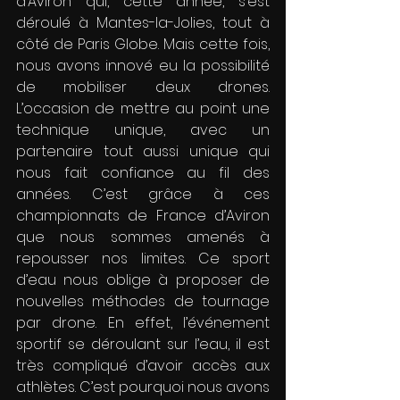
d’Aviron qui, cette année, s’est 
déroulé à Mantes-la-Jolies, tout à 
côté de Paris Globe. Mais cette fois, 
nous avons innové eu la possibilité 
de mobiliser deux drones. 
L’occasion de mettre au point une 
technique unique, avec un 
partenaire tout aussi unique qui 
nous fait confiance au fil des 
années. C’est grâce à ces 
championnats de France d’Aviron 
que nous sommes amenés à 
repousser nos limites. Ce sport 
d’eau nous oblige à proposer de 
nouvelles méthodes de tournage 
par drone. En effet, l’événement 
sportif se déroulant sur l’eau, il est 
très compliqué d’avoir accès aux 
athlètes. C’est pourquoi nous avons 